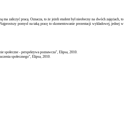
ma zaliczyć pracą. Oznacza, to że jeżeli student był nieobecny na dwóch zajęciach, to
ć. Najprostszy pomysł na taką pracę to skomentowanie prezentacji wykładowej, jednej w
nie społeczne - perspektywa poznawcza", Elipsa, 2010.
uczenia społecznego", Elipsa, 2010.