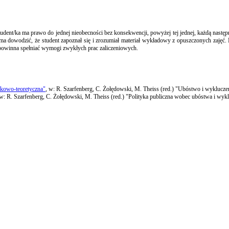
ent/ka ma prawo do jednej nieobecności bez konsekwencji, powyżej tej jednej, każdą następną 
aca ma dowodzić, że student zapoznał się i zrozumiał materiał wykładowy z opuszczonych zaję
 powinna spełniać wymogi zwykłych prac zaliczeniowych.
ykowo-teoretyczna"
, w: R. Szarfenberg, C. Żołędowski, M. Theiss (red.) "Ubóstwo i wyklucze
 w: R. Szarfenberg, C. Żołędowski, M. Theiss (red.) "Polityka publiczna wobec ubóstwa i wykl