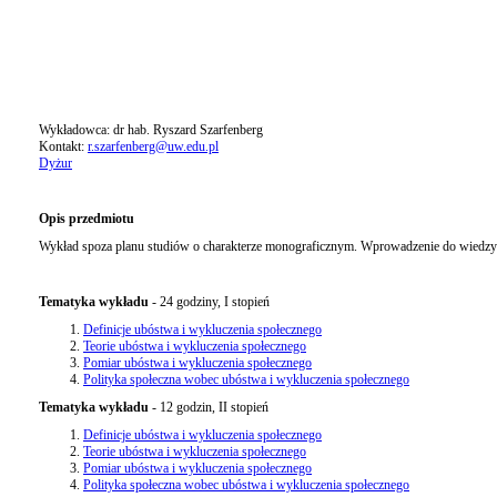
Wykładowca: dr hab. Ryszard Szarfenberg
Kontakt:
r.szarfenberg@uw.edu.pl
Dyżur
Opis przedmiotu
Wykład spoza planu studiów o charakterze monograficznym. Wprowadzenie do wiedzy
Tematyka wykładu
- 24 godziny, I stopień
Definicje ubóstwa i wykluczenia społecznego
Teorie ubóstwa i wykluczenia społecznego
Pomiar ubóstwa i wykluczenia społecznego
Polityka społeczna wobec ubóstwa i wykluczenia społecznego
Tematyka wykładu
- 12 godzin, II stopień
Definicje ubóstwa i wykluczenia społecznego
Teorie ubóstwa i wykluczenia społecznego
Pomiar ubóstwa i wykluczenia społecznego
Polityka społeczna wobec ubóstwa i wykluczenia społecznego