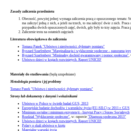
Zasady zaliczenia przedmiotu
Obecność, powyżej jednej wymaga zaliczenia pracą z opuszczonego tematu: Stud
ma zaliczyć jedną z nich, a jeżeli na trzech, to ma zaliczyć dwie z nich. Pr
przypadku dwóch opuszczonych zajęć, dwóch, gdy były to trzy zajęcia. Praca
Zaliczenie testu na ostatnich zajęciach
Literatura obowiązkowa do zaliczenia
Tomasz Panek "Ubóstwo i nierówności: dylematy pomiaru"
Ryszard Szarfenberg "Marginalizacja i wykluczenie społeczne – panorama jęz
Ryszard Szarfenberg "Minimalny dochód gwarantowany i pomoc społeczna"
,
Ubóstwo dzieci w krajach rozwiniętych. Raport UNICEF
Materiały do studiowania
(będą uzupełniane)
Metodologia pomiaru i jej problemy
Tomasz Panek "Ubóstwo i nierówności: dylematy pomiaru"
Strony lub dokumenty z danymi i wskaźnikami
Ubóstwo w Polsce w świetle badań GUS, 2013
Europejskie badanie dochodów i warunków życia (EU-SILC) w 2011 r. GUS
Minimum socjalne i minimum egzystencji - Instytut Pracy i Spraw Socjalnych
Rozdział "Wykluczenie społeczne"
, w: raporcie
"Diagnoza społeczna 2013"
Ubóstwo dzieci w krajach rozwiniętych. Raport UNICEF
Polacy o skali ubóstwa w kraju
Materialne warunki życia