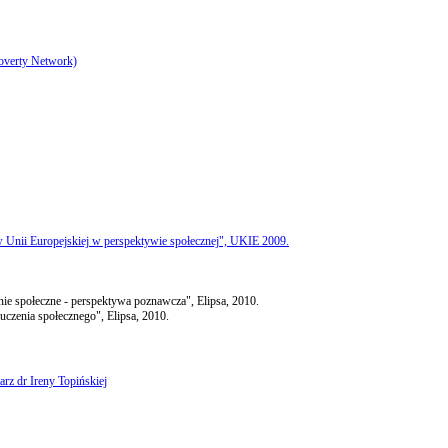
Poverty Network)
i w Unii Europejskiej w perspektywie społecznej", UKIE 2009.
nie społeczne - perspektywa poznawcza", Elipsa, 2010.
uczenia społecznego", Elipsa, 2010.
rz dr Ireny Topińskiej