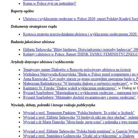
Komu w Polsce żyje sie najtrudniej?
Raporty ogólne
Ubóstwo i wykluczenie społeczne w Polsce 2010, raport Polskiej Koalicji Soc
Dokumenty strategiczne rządu
Krajowa strategia przeciwdziałania ubóstwu i wykluczeniu społecznemu 2020
Badania jakościowe ubóstwa
Elżbieta Tarkowska "Bliżej biednego. Doświadczenia i potrzeby badawcze" 20
Kobiety i ubóstwo w Polsce. Raport THINK TANKU FEMINISTYCZNEGO
Artykuły dotyczące ubóstwa i wykluczenia
Tematyczny numer Dialogów o Rozwoju poświęcony ubóstwu na świecie
Wielisława Warzywoda-Kruszyńska "Bieda w Polsce przed wstąpieniem i po ws
Anna Kurowska "Czy osoby starsze są grupą szczególnie zagrożoną biedą w P
Małgorzata Radziukiewicz "W kierunku dialogu o spójności społecznej"
, w Di
Kazimierz W. Frieske "Dialog wokół wykluczenia społecznego"
, w Dialog nr 
Ryszard Szarfenberg "Marginalizacja i wykluczenie społeczne – panorama jęz
Ryszard Szarfenberg "Minimalny dochód gwarantowany i pomoc społeczna"
,
Wywiady, debaty, polemiki i innego rodzaju publicystyka
Wywiad z prof. Tomaszem Pankiem "Polska biednieje. To widać w liczbach"
Wywiad z prof. Elżbietą Tarkowską "O biednych nikt nie chce słuchać", polem
Wywiad z dr Martą Danecką "Moja bieda, moja wina" i polemika z jego tezami 
Wywiad z prof. Elżbietą Tarkowską "Polska bieda poniżona" w Gazecie Wybor
Wywiad z prof. Stanisławą Golinowską "Ocalić od wykluczenia" w Dialogu