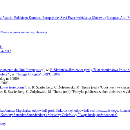
ial Watch i Polskiego Komitetu Europejskiej Sieci Przeciwdziałania Ubóstwu (European Anti-
. Nowy wymiar aktywnej integracji
04
 4/2012
tąpieniu do Unii Europejskiej
", w:
E. Skotnicka-Illasiewicz (red.) "5 lat członkostwa Polsk
olsce?"
, w:
"Księga Ubogich" BRPO, 2009
.
alog nr 1/2008
1/2008
ykowo-teoretyczna"
, w: R. Szarfenberg, C. Żołędowski, M. Theiss (red.) "Ubóstwo i wyklucze
 w: R. Szarfenberg, C. Żołędowski, M. Theiss (red.) "Polityka publiczna wobec ubóstwa i wykl
ika Janusza Majcherka, odpowiedź prof. Tarkowskiej, odpowiedź red. Leszczyńskiego, komenta
Karoliny Sztandar-Sztanderskiej i Marianny Zieleńskiej "Twoja bieda, państwa wina"
czej